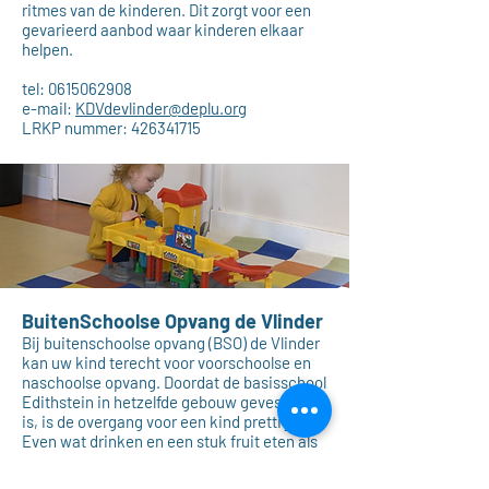
ritmes van de kinderen. Dit zorgt voor een
gevarieerd aanbod waar kinderen elkaar
helpen.
tel:
0615062908
e-mail:
KDVdevlinder@deplu.org
LRKP nummer:
426341715
BuitenSchoolse Opvang de Vlinder
Bij buitenschoolse opvang (BSO) de Vlinder
kan uw kind terecht voor voorschoolse en
naschoolse opvang. Doordat de
basisschool
Edithstein
in hetzelfde gebouw gevestigd
is, is de overgang voor een kind prettig.
Even wat drinken en een stuk fruit eten als
we uit school komen. Daarna kunnen we
spelen met onze vriendjes en vriendinnetjes